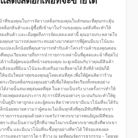
สดงสต็อกเพื่อที่จะขายได้
น้าที่ของคุณในการจัดวางสต็อกของคุณในลักษณะที่คุณกระตุ้น
อกสินค้าและผู้ซื้อที่เข้ามาในร้านของคุณ แต่สิ่งที่จะทำให้
ีการแสดงสินค้า และเมื่อพูดถึงการจัดแสดงเหล่านี้ คุณอาจประหลาดใจ
องของคุณสามารถส่งผลกระทบอย่างมากต่อการที่ผู้คนมีแนวโน้มจะ
ี่ยนแปลงเล็กน้อยที่คุณสามารถทำกับเค้าโครงร้านค้าของคุณตอน
อกที่หมุนเวียนหมายถึงการนำรายการเหล่านั้นที่ดูสดและฉ่ำที่สุดไป
้ว่าเมื่อผู้คนมองที่หน้าจอของคุณ จะดูเหมือนกับว่าคุณมีสินค้า
ับสิ่งของที่มีแนวโน้มจะดับหรืออาจเสียหายได้ สิ่งที่ล้าสมัยก็มี
บับใหม่ล่าสุดของคุณดูโดดเด่นที่สุด เพื่อให้ผู้คนคิดว่าร้าน
ระเบียบสต็อกของคุณอย่างดีเพื่อให้คุณจัดเรียงทั้งหมดอย่าง
รได้ง่ายนั้นสมเหตุสมผลที่สุด ในความเป็นจริง บางครั้งการทำให้
ด้วยเหตุผลสองประการ A) การมีสิ่งของต่างๆ ปะปนกันจะทำให้ดู
ล่านั้นดูมีราคาถูกลง และผู้คนจะคิดว่าพวกเขามีแนวโน้มที่จะได้รับ
น้อยหมายความว่าผู้คนจะไม่เห็นทุกสิ่งที่คุณมีทันทีที่พวกเขา
นหารายการของคุณด้วยความหวังว่าพวกเขาอาจพบอัญมณีที่ซ่อน
' เพราะมันเป็นความรู้สึกที่น่าพอใจมากเมื่อพวกเขาพบสิ่งที่พวกเขา
นมากขึ้น และมีแนวโน้มที่จะซื้อทุกอย่างที่หาได้ ใช้จอแสดงผล
นการแสดงรายการใด ๆ ที่วาง ณ จุดที่คุณจัดการธุรกรรม – โดยจุด