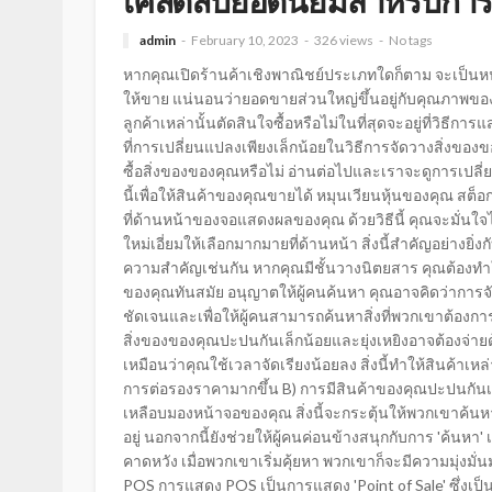
เคล็ดลับยอดนิยมสำหรับการแ
admin
February 10, 2023
326 views
No tags
หากคุณเปิดร้านค้าเชิงพาณิชย์ประเภทใดก็ตาม จะเป็นห
ให้ขาย แน่นอนว่ายอดขายส่วนใหญ่ขึ้นอยู่กับคุณภาพของสต็
ลูกค้าเหล่านั้นตัดสินใจซื้อหรือไม่ในที่สุดจะอยู่ที่วิธ
ที่การเปลี่ยนแปลงเพียงเล็กน้อยในวิธีการจัดวางสิ่งข
ซื้อสิ่งของของคุณหรือไม่ อ่านต่อไปและเราจะดูการเปล
นี้เพื่อให้สินค้าของคุณขายได้ หมุนเวียนหุ้นของคุณ สต็
ที่ด้านหน้าของจอแสดงผลของคุณ ด้วยวิธีนี้ คุณจะมั่นใจได
ใหม่เอี่ยมให้เลือกมากมายที่ด้านหน้า สิ่งนี้สำคัญอย่างยิ่งก
ความสำคัญเช่นกัน หากคุณมีชั้นวางนิตยสาร คุณต้องทำให้ฉ
ของคุณทันสมัย อนุญาตให้ผู้คนค้นหา คุณอาจคิดว่าการจัด
ชัดเจนและเพื่อให้ผู้คนสามารถค้นหาสิ่งที่พวกเขาต้องกา
สิ่งของของคุณปะปนกันเล็กน้อยและยุ่งเหยิงอาจต้องจ่าย
เหมือนว่าคุณใช้เวลาจัดเรียงน้อยลง สิ่งนี้ทำให้สินค้าเห
การต่อรองราคามากขึ้น B) การมีสินค้าของคุณปะปนกันเล็ก
เหลือบมองหน้าจอของคุณ สิ่งนี้จะกระตุ้นให้พวกเขาค้
อยู่ นอกจากนี้ยังช่วยให้ผู้คนค่อนข้างสนุกกับการ 'ค้นหา
คาดหวัง เมื่อพวกเขาเริ่มคุ้ยหา พวกเขาก็จะมีความมุ่งมั่
POS การแสดง POS เป็นการแสดง 'Point of Sale' ซึ่งเป็