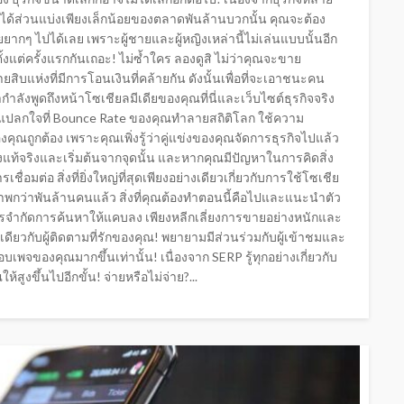
พื่อที่จะได้ส่วนแบ่งเพียงเล็กน้อยของตลาดพันล้านบวกนั้น คุณจะต้อง
ๆ ไปได้เลย เพราะผู้ชายและผู้หญิงเหล่านี้ไม่เล่นแบบนั้นอีก
ตั้งแต่ครั้งแรกกันเถอะ! ไม่ซ้ำใคร ลองดูสิ ไม่ว่าคุณจะขาย
สิบแห่งที่มีการโอนเงินที่คล้ายกัน ดังนั้นเพื่อที่จะเอาชนะคน
ำลังพูดถึงหน้าโซเชียลมีเดียของคุณที่นี่และเว็บไซต์ธุรกิจจริง
งแปลกใจที่ Bounce Rate ของคุณทำลายสถิติโลก ใช้ความ
ณถูกต้อง เพราะคุณเพิ่งรู้ว่าคู่แข่งของคุณจัดการธุรกิจไปแล้ว
งแท้จริงและเริ่มต้นจากจุดนั้น และหากคุณมีปัญหาในการคิดสิ่ง
่อมต่อ สิ่งที่ยิ่งใหญ่ที่สุดเพียงอย่างเดียวเกี่ยวกับการใช้โซเชีย
ักยภาพกว่าพันล้านคนแล้ว สิ่งที่คุณต้องทำตอนนี้คือไปและแนะนำตัว
นการจำกัดการค้นหาให้แคบลง เพียงหลีกเลี่ยงการขายอย่างหนักและ
คนเดียวกับผู้ติดตามที่รักของคุณ! พยายามมีส่วนร่วมกับผู้เข้าชมและ
เพจของคุณมากขึ้นเท่านั้น! เนื่องจาก SERP รู้ทุกอย่างเกี่ยวกับ
ูงขึ้นไปอีกขั้น! จ่ายหรือไม่จ่าย?...