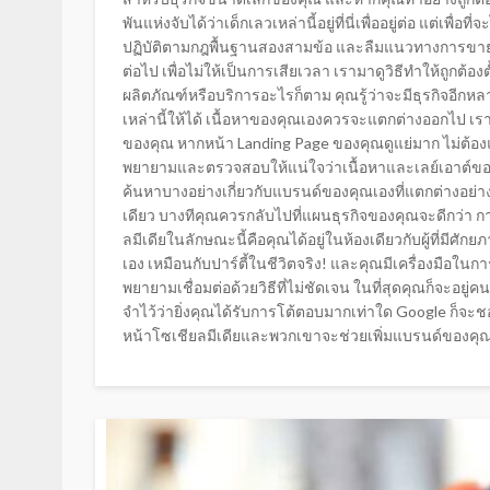
พันแห่งจับได้ว่าเด็กเลวเหล่านี้อยู่ที่นี่เพื่ออยู่ต่อ แต่เ
ปฏิบัติตามกฎพื้นฐานสองสามข้อ และลืมแนวทางการขายยาก
ต่อไป เพื่อไม่ให้เป็นการเสียเวลา เรามาดูวิธีทำให้ถูกต้อง
ผลิตภัณฑ์หรือบริการอะไรก็ตาม คุณรู้ว่าจะมีธุรกิจอีกหลาย
เหล่านี้ให้ได้ เนื้อหาของคุณเองควรจะแตกต่างออกไป เราก
ของคุณ หากหน้า Landing Page ของคุณดูแย่มาก ไม่ต้อ
พยายามและตรวจสอบให้แน่ใจว่าเนื้อหาและเลย์เอาต์ของคุ
ค้นหาบางอย่างเกี่ยวกับแบรนด์ของคุณเองที่แตกต่างอย่า
เดียว บางทีคุณควรกลับไปที่แผนธุรกิจของคุณจะดีกว่า การเชื
ลมีเดียในลักษณะนี้คือคุณได้อยู่ในห้องเดียวกับผู้ที่มีศ
เอง เหมือนกับปาร์ตี้ในชีวิตจริง! และคุณมีเครื่องมือใ
พยายามเชื่อมต่อด้วยวิธีที่ไม่ชัดเจน ในที่สุดคุณก็จะอยู่
จำไว้ว่ายิ่งคุณได้รับการโต้ตอบมากเท่าใด Google ก็จะชอบ
หน้าโซเชียลมีเดียและพวกเขาจะช่วยเพิ่มแบรนด์ของคุณให้ส