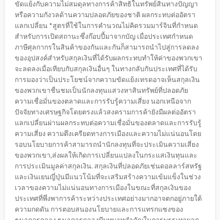
ขัดแย้งกับความไม่สมดุลทางการค้าสิทธิในทรัพย์สินทางปัญญา
หรือความกังวลด้านความปลอดภัยของชาติ ผลกระทบต่ออัตรา
แลกเปลี่ยน *สูตรที่ใช้ในการคำนวณไม่คิดรวมมาร์จินที่กำหนด
สำหรับการเปิดสถานะซึ่งก๊อบปี้มาจากบัญ เมื่อประเทศกำหนด
ภาษีศุลกากรในสินค้าของกันและกันก็สามารถนำไปสู่การลดลง
ของอุปสงค์สำหรับสกุลเงินที่ได้รับผลกระทบทำให้ค่าของพวกเขา
จะลดลงเมื่อเทียบกับสกุลเงินอื่นๆ ในทางกลับกันประเทศที่ได้รับ
การมองว่าเป็นประโยชน์จากความขัดแย้งเทรดอาจเห็นสกุลเงิน
ของพวกเขาชื่นชมเป็นนักลงทุนแสวงหาสินทรัพย์ที่ปลอดภัย
ความเชื่อมั่นของตลาดและการรับรู้ความเสี่ยง นอกเหนือจาก
ปัจจัยทางเศรษฐกิจโดยตรงแล้วสงครามการค้ายังมีผลต่ออัตรา
แลกเปลี่ยนผ่านผลกระทบต่อความเชื่อมั่นของตลาดและการรับรู้
ความเสี่ยง ความตึงเครียดทางการเมืองและความไม่แน่นอนโดย
รอบนโยบายการค้าสามารถนำนักลงทุนที่จะประเมินความเสี่ยง
ของพวกเขา,ส่งผลให้เกิดการเปลี่ยนแปลงในกระแสเงินทุนและ
การประเมินมูลค่าสกุลเงิน. สกุลเงินที่ปลอดภัยเช่นดอลลาร์สหรัฐ
และเงินเยนญี่ปุ่นมีแนวโน้มที่จะเสริมสร้างความเข้มแข็งในช่วง
เวลาของความไม่แน่นอนทางการเมืองในขณะที่สกุลเงินของ
ประเทศที่พึ่งพาการค้าระหว่างประเทศอย่างมากอาจตกอยู่ภายใต้
ความกดดัน การตอบสนองนโยบายและการแทรกแซงของ
ธนาคารกลาง ธนาคารกลางมีบทบาทสำคัญในการบรรเทาผลก