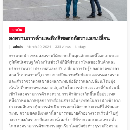
การเงิน
สงครามการค้าและอิทธิพลต่ออัตราแลกเปลี่ยน
admin
March 20, 2024
335 views
No tags
การแนะนำ เทรดสงครามได้กลายเป็นคุณลักษณะที่โดดเด่นของ
ภูมิทัศน์เศรษฐกิจโลกในช่วงไม่กี่ปีที่ผ่านม รไหลของสินค้าและ
บริการระหว่างประเทศและปรับเปลี่ยนการรับรู้ของตลาดของค่า
สกุล ในบทความนี้,เราจะเจาะลึกความซับซ้อนของเทรดสงคราม
และสำรวจว่าพวกเขาส่งผลกระทบต่ออัตราแลกเปลี่ยน,โดยมุ่ง
เน้นไปที่บทบาทของตลาดสกุลเงินในการนำช่วงเวลาที่ปั่นป่วนนี้.
เข้าใจสงครามการค้า สงครามการค้ามักจะเกิดขึ้นเมื่อประเทศ
หนึ่งกำหนดภาษีศุลกากรหรืออุปสรรคอื่นๆเทรดในการนำเข้าจาก
ประเทศอื่นกระตุ้นการดำเนินการตอบโต้จากประเทศที่ได้รับผลก
ระทบ ความขัดแย้งเหล่านี้สามารถขยายตัวอย่างรวดเร็วนำไปสู่
วงจรของอัตราภาษีและเคาน์เตอร์ภาษีที่รบกวนกระแสเทรดทั่ว
โลก สงครามการค้าสามารถถูกเรียกโดยปัจจัยต่างๆรวมถึงความ