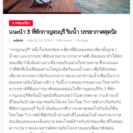
การท่องเที่ยว
แนะนำ 3 ที่พักกาญจนบุรี ริมน้ำ บรรยากาศสุดปัง
admin
March 24, 2024
549 views
No tags
“กาญจนบุรี” หนึ่งในจังหวัดน่าเที่ยวที่มีแหล่งท่องเที่ยวทั้งภูเขา
น้ำตก และธรรมชาติอันสวยงาม บรรยากาศดี เงียบสงบ ทำให้นัก
ท่องเที่ยวได้เดินทางมาเที่ยวชมกันอย่างไม่ขาดสาย ซึ่งแน่นอน
ว่าที่พักที่เป็นที่นิยมส่วนใหญ่จะติดริมแม่น้ำแคว เพื่อให้นักท่อง
เที่ยวสามารถมาเปิดรับบรรยากาศและเอาขาจุ่มน้ำเพื่อเป็นการ
ผ่อนคลายกันได้อย่างชิว ๆ วันนี้เราเลยอยากขอมาเอาใจสายรัก
ธรรมชาติที่ต้องการมาพักผ่อนหย่อนใจที่กาญจนบุรีกับ 3 ที่พัก
กาญจนบุรีติดริมน้ำสุดปังที่บอกเลยว่าไม่ควรพลาด ว่าแล้วจะมี
ที่ไหนกันบ้างตามมาชมกันได้เลย ไทรโยค วิวราฟท์ มาเริ่มกันกับ
ที่พักกาญจนบุรี ริมน้ำอันดับแรกที่เราจะพาทุกคนไปกันนั่นก็คือ
ไทรโยค วิวราฟท์ ที่พักริมน้ำส่วนตัวที่โอบล้อมไปด้วยบรรยากาศ
อันเงียบสงบและเย็นสบาย ตอบโจทย์สำหรับนักท่องเที่ยวที่ไม่ชอบ
ความวุ่นวายและอยากตัดขาดกับโลกภายนอกเพื่อมาพักผ่อน