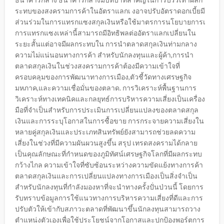
ระทบของสงครามการค้าในอัตราแลกเ งอาจปรับอัตราดอกเบี้ยมี
ส่วนร่วมในการแทรกแซงสกุลเงินหรือใช้มาตรการนโยบายการเ
การแทรกแซงเหล่านี้สามารถมีอิทธิพลต่ออัตราแลกเปลี่ยนใน
ระยะสั้นแต่อาจมีผลกระทบใน การนำตลาดสกุลเงินท่ามกลาง
ความไม่แน่นอนทางการค้า สำหรับนักลงทุนและผู้ค้า,การนำ
ตลาดสกุลเงินในช่วงสงครามการค้าต้องมีความเข้าใจที่
ครอบคลุมของการพัฒนาทางการเมือง,ตัวชี้วัดทางเศรษฐกิจ
มหภาค,และความเชื่อมั่นของตลาด. การวิเคราะห์พื้นฐานการ
วิเคราะห์ทางเทคนิคและกลยุทธ์การบริหารความเสี่ยงเป็นเครื่อง
มือที่จำเป็นสำหรับการประเมินการเปลี่ยนแปลงของตลาดสกุล
เงินและการระบุโอกาสในการซื้อขาย การกระจายความเสี่ยงใน
หลายคู่สกุลเงินและประเภทสินทรัพย์ยังสามารถช่วยลดความ
เสี่ยงในช่วงที่มีความผันผวนสูงขึ้น สรุป เทรดสงครามได้กลาย
เป็นคุณลักษณะที่กำหนดของภูมิทัศน์เศรษฐกิจโลกที่มีผลกระทบ
กว้างไกล ความเข้าใจที่ซับซ้อนระหว่างความขัดแย้งทางการค้า
ตลาดสกุลเงินและการเปลี่ยนแปลงทางการเมืองเป็นสิ่งจำเป็น
สำหรับนักลงทุนที่กำลังมองหาที่จะนำทางครั้งปั่นป่วนนี้ โดยการ
รับทราบข้อมูลการใช้แนวทางการบริหารความเสี่ยงที่ดีและการ
ปรับตัวให้เข้ากับสภาวะตลาดที่พัฒนาขึ้นนักลงทุนสามารถวาง
ตำแหน่งตัวเองเพื่อใช้ประโยชน์จากโอกาสและปกป้องพอร์ตการ