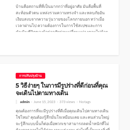
บ้านคือสถานที่ที่เป็นมากกว่าที่อยู่อาศัย มันคือพื้นที่
สะท้อนตัวตน แหล่งรวมความทรงจำ และหลบภัยอัน
เงียบสงบจากความวุ่นวายของโลกภายนอก ทว่าเมื่อ
เวลาผ่านไป ความต้องการในการใช้สเปซและการ
ดำเนินชีวิตของผู้อยู่อาศัยย่อมเปลี่ยนแปลงตามไปด้วย
การปรับปรุงบ้านจึงกลายเป็นทางเลือกที่น่าสนใจ
สำหรับผู้ที่ต้องการความสดใหม่ เพิ่มฟังก์ชันการใช้งาน
หรือแม้กระทั่งการเพิ่มมูลค่าให้กับอสังหาริมทรัพย์โดย
ไม่ต้องย้ายออกไปหาที่อยู่ใหม่ การรีโนเวทบ้านให้
ประสบความสำเร็จและราบรื่นนั้น จำเป็นต้องอาศัย
การวางแผนอย่างรอบคอบ การเข้าใจโครงสร้าง และ
การปรับปรุงบ้าน
การบริหารจัดการงบประมาณอย่างมีประสิทธิภาพ การ
ประเมินความต้องการและวัตถุประสงค์หลักในการ
5 วิธีง่ายๆ ในการมีรูปร่างที่ดีก่อนที่คุณ
ปรับปรุง ก่อนที่จะเริ่มทุบผนังหรือเลือกซื้อวัสดุ สิ่งแรกที่
จะเดินไปตามทางเดิน
เจ้าของบ้านต้องทำคือการวิเคราะห์และระบุ
วัตถุประสงค์ในการปรับปรุงให้ชัดเจน การตั้งคำถาม
admin
June 15, 2023
373 views
No tags
กับตัวเองเกี่ยวกับปัญหาของบ้านในปัจจุบันจะช่วยให้
คุณต้องการที่จะมีรูปร่างที่ดีเมื่อคุณเดินไปตามทางเดิน
เรากำหนดทิศทางได้อย่างถูกต้อง เป้าหมายของการ
ใช่ไหม? คุณต้องรู้สึกมั่นใจเหมือนเคย และคนส่วนใหญ่
ปรับปรุงบ้านมักแบ่งออกเป็นหลายด้าน บางครอบครัว
จะรู้สึกแบบนั้นก็ต่อเมื่อพวกเขาสามารถลดน้ำหนักที่ไม่
ต้องการปรับปรุงเพื่อรองรับสมาชิกใหม่ เช่น...
ต้องการออกไปได้ก่อนงานแต่งงาน ต่อไปนี้เป็นบางสิ่งที่